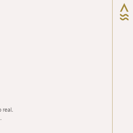
 real.
.