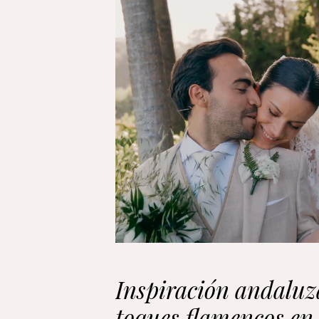
Inspiración andaluz
toques flamencos en