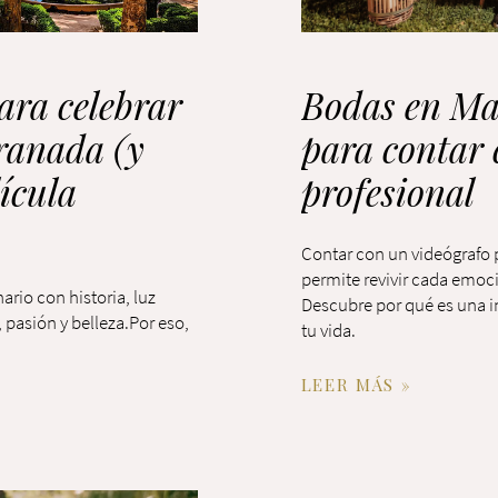
ara celebrar
Bodas en Mar
Granada (y
para contar 
lícula
profesional
Contar con un videógrafo p
permite revivir cada emoci
ario con historia, luz
Descubre por qué es una in
 pasión y belleza.Por eso,
tu vida.
LEER MÁS »