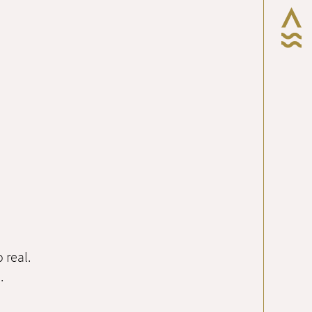
 real.
.