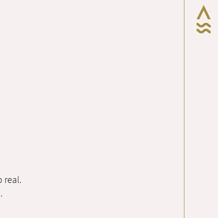
 real.
.