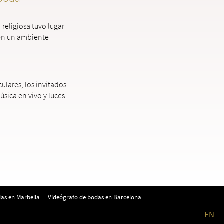
religiosa tuvo lugar
 en un ambiente
ulares, los invitados
sica en vivo y luces
.
as en Marbella
Videógrafo de bodas en Barcelona
EN