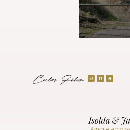
Isolda & Ja
"Amor eterno ba