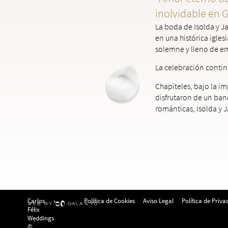
inolvidable en 
La boda de Isolda y Ja
en una histórica igle
solemne y lleno de e
La celebración contin
Chapiteles, bajo la im
disfrutaron de un banq
románticas, Isolda y J
Carlos
Política de Cookies
Aviso Legal
Política de Priva
Félix
Weddings
©