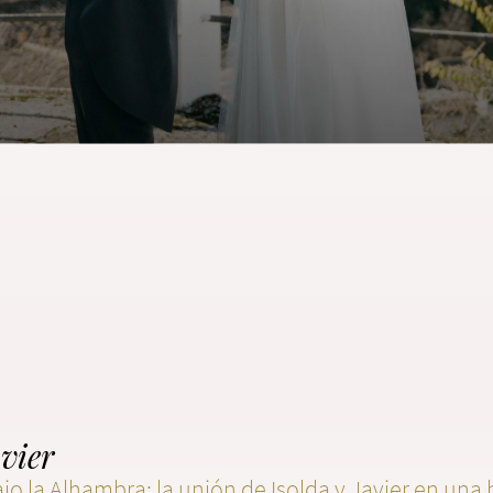
vier
jo la Alhambra: la unión de Isolda y Javier en una