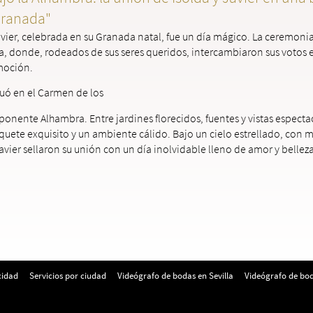
Granada"
vier, celebrada en su Granada natal, fue un día mágico. La ceremonia 
sia, donde, rodeados de sus seres queridos, intercambiaron sus votos
moción.
uó en el Carmen de los
ponente Alhambra. Entre jardines florecidos, fuentes y vistas espectac
uete exquisito y un ambiente cálido. Bajo un cielo estrellado, con mú
avier sellaron su unión con un día inolvidable lleno de amor y belleza
cidad
Servicios por ciudad
Videógrafo de bodas en Sevilla
Videógrafo de bod