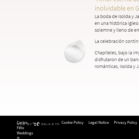
inolvidable en 
La boda de Isolda y Ja
en una histórica igle
solemne y lleno de e
La celebración contin
Chapiteles, bajo la im
disfrutaron de un banq
románticas, Isolda y J
Carlos
Cookie Policy
Legal Notice
Privacy Policy
Félix
Weddings
©