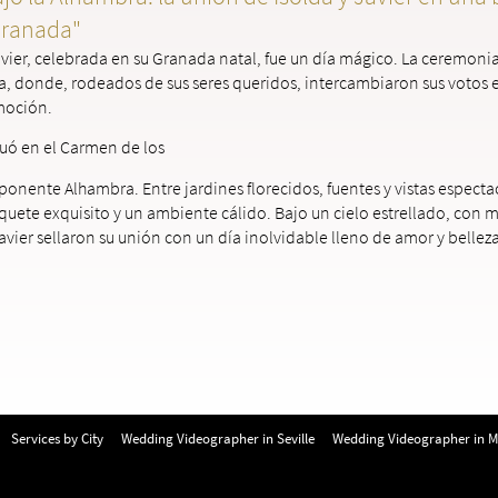
Granada"
vier, celebrada en su Granada natal, fue un día mágico. La ceremonia 
sia, donde, rodeados de sus seres queridos, intercambiaron sus votos
moción.
uó en el Carmen de los
ponente Alhambra. Entre jardines florecidos, fuentes y vistas espectac
uete exquisito y un ambiente cálido. Bajo un cielo estrellado, con mú
avier sellaron su unión con un día inolvidable lleno de amor y belleza
Services by City
Wedding Videographer in Seville
Wedding Videographer in M