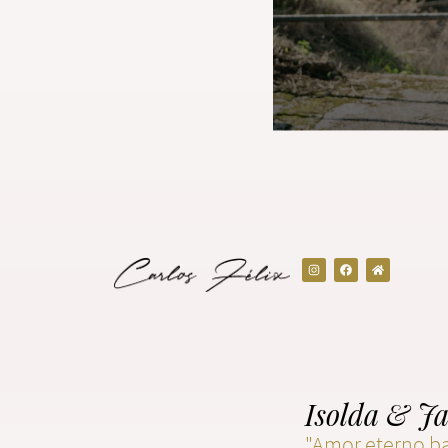
Isolda & Ja
"Amor eterno ba