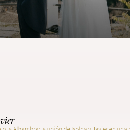
vier
jo la Alhambra: la unión de Isolda y Javier en una