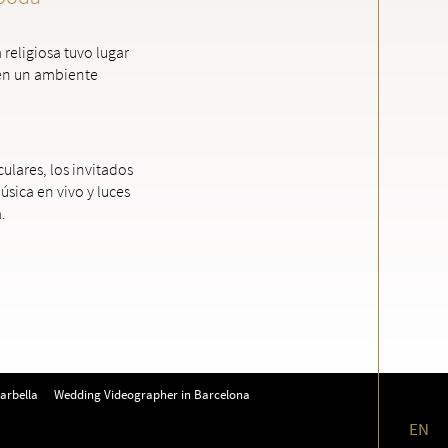
religiosa tuvo lugar
 en un ambiente
ulares, los invitados
sica en vivo y luces
.
arbella
Wedding Videographer in Barcelona
EN