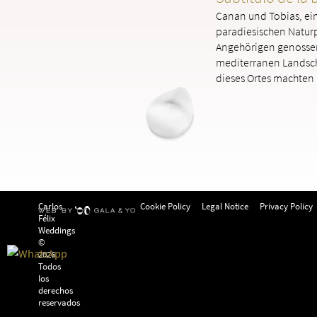
Canan und Tobias, ein
paradiesischen Natur
Angehörigen genossen 
mediterranen Landsch
dieses Ortes machten 
Carlos
Cookie Policy
Legal Notice
Privacy Policy
Félix
Weddings
©
2026
Todos
los
derechos
reservados