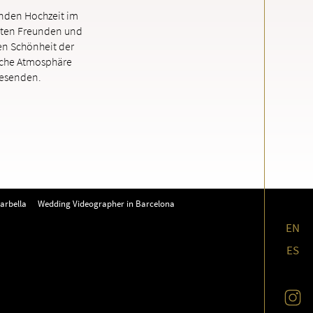
enden Hochzeit im
sten Freunden und
en Schönheit der
sche Atmosphäre
wesenden.
arbella
Wedding Videographer in Barcelona
EN
ES