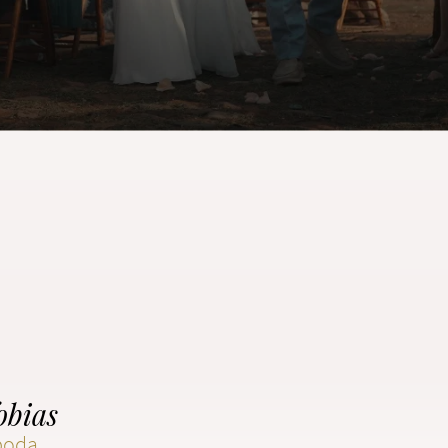
obias
 boda