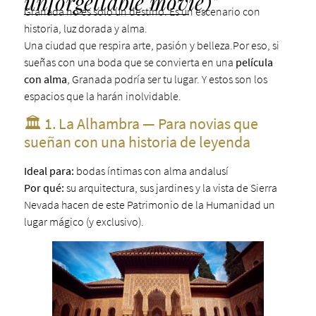
unforgettable movie)"
Granada no es solo un destino. Es un escenario con
historia, luz dorada y alma.
Una ciudad que respira arte, pasión y belleza.Por eso, si
sueñas con una boda que se convierta en una
película
con alma
, Granada podría ser tu lugar. Y estos son los
espacios que la harán inolvidable.
🏛️ 1. La Alhambra — Para novias que
sueñan con una historia de leyenda
Ideal para:
bodas íntimas con alma andalusí
Por qué:
su arquitectura, sus jardines y la vista de Sierra
Nevada hacen de este Patrimonio de la Humanidad un
lugar mágico (y exclusivo).